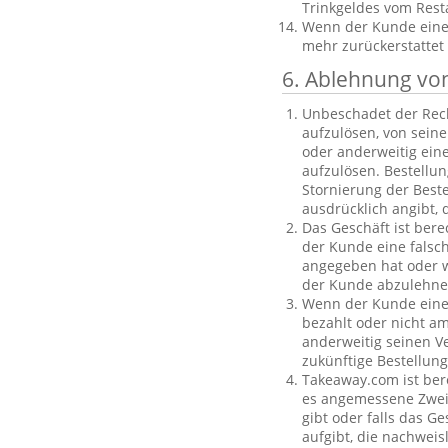
Trinkgeldes vom Rest
Wenn der Kunde eine B
mehr zurückerstattet
6. Ablehnung vo
Unbeschadet der Rech
aufzulösen, von sein
oder anderweitig einen
aufzulösen. Bestellu
Stornierung der Best
ausdrücklich angibt, 
Das Geschäft ist bere
der Kunde eine falsc
angegeben hat oder we
der Kunde abzulehnen
Wenn der Kunde eine f
bezahlt oder nicht am
anderweitig seinen V
zukünftige Bestellu
Takeaway.com ist ber
es angemessene Zweife
gibt oder falls das G
aufgibt, die nachweis