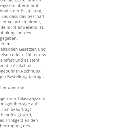
eaway.com übernimmt
nhalts der Bestellung,
Sie, dass das Geschäft,
om in Anspruch nimmt,
nde nicht anwesend ist.
Abholungsort des
ngegeben.
eln mit
geltenden Gesetzen und
eisen oder erfült er das
eliefert und es steht
n die Artikel mit
nogebühr in Rechnung
gen Bestellung beträgt.
ler über die
tungen von Takeaway.com
inkgeldbeträge auf.
y.com beauftragt
 beauftragt wird,
as Trinkgeld an den
Übertragung des