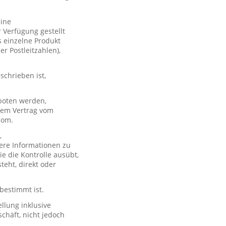
eine
 Verfügung gestellt
s einzelne Produkt
er Postleitzahlen),
schrieben ist,
boten werden,
 dem Vertrag vom
com.
,
ere Informationen zu
e die Kontrolle ausübt,
teht, direkt oder
 bestimmt ist.
llung inklusive
chäft, nicht jedoch