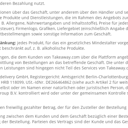
deren Bezahlung nutzt.
tionen über das Geschäft, unter anderem über den Händler und s
ie Produkte und Dienstleistungen, die im Rahmen des Angebots zur
. B. Allergene, Nährwertangaben und Inhaltsstoffe), Preise für jede
teuer), Firmenlogo, Grafiken, Liefergebiet (einschließlich Angabe d
tbestellmengen sowie sonstige Information zum Geschäft.
hränkung:
jedes Produkt, für das ein gesetzliches Mindestalter vorge
t beschränkt auf, z. B. alkoholische Produkte.
ungen, die dem Kunden von Takeaway.com über die Plattform ange
mittlung von Bestellungen an das betreffende Geschäft. Die unter
n Leistungen sind hingegen nicht Teil des Services von Takeaway.
delivery GmbH, Registergericht: Amtsgericht Berlin-Charlottenburg
RB 118099, USt.-IdNr. DE266464862 (siehe auch Artikel 2 für weit
elbst oder im Namen einer natürlichen oder juristischen Person, di
up B.V. kontrolliert wird oder unter der gemeinsamen Kontrolle s
n freiwillig gezahlter Betrag, der für den Zusteller der Bestellung
ung zwischen dem Kunden und dem Geschäft bezüglich einer Beste
 der Bestellung. Parteien des Vertrags sind der Kunde und das Ges