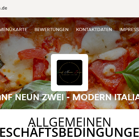
o.de
MENÜKARTE
BEWERTUNGEN
KONTAKTDATEN
IMPRES
üNF NEUN ZWEI - MODERN ITALI
ALLGEMEINEN
ESCHÄFTSBEDINGUNG