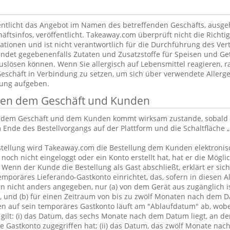
ntlicht das Angebot im Namen des betreffenden Geschäfts, ausg
äftsinfos, veröffentlicht. Takeaway.com überprüft nicht die Richtig
tionen und ist nicht verantwortlich für die Durchführung des Vert
ndet gegebenenfalls Zutaten und Zusatzstoffe für Speisen und Get
uslösen können. Wenn Sie allergisch auf Lebensmittel reagieren, ra
Geschäft in Verbindung zu setzen, um sich über verwendete Allerge
lung aufgeben.
chen dem Geschäft und Kunden
n dem Geschäft und dem Kunden kommt wirksam zustande, sobald 
 Ende des Bestellvorgangs auf der Plattform und die Schaltfläche „
tellung wird Takeaway.com die Bestellung dem Kunden elektronisc
och nicht eingeloggt oder ein Konto erstellt hat, hat er die Möglic
. Wenn der Kunde die Bestellung als Gast abschließt, erklärt er sic
emporäres Lieferando-Gastkonto einrichtet, das, sofern in diesen 
 nicht anders angegeben, nur (a) von dem Gerät aus zugänglich is
, und (b) für einen Zeitraum von bis zu zwölf Monaten nach dem D
en auf sein temporäres Gastkonto läuft am "Ablaufdatum" ab, wobe
gilt: (i) das Datum, das sechs Monate nach dem Datum liegt, an d
 Gastkonto zugegriffen hat; (ii) das Datum, das zwölf Monate nac