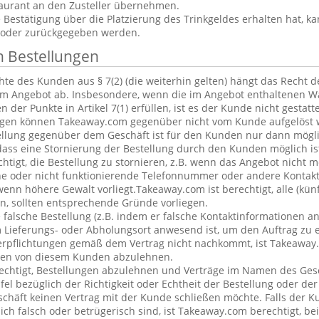
aurant an den Zusteller übernehmen.
estätigung über die Platzierung des Trinkgeldes erhalten hat, ka
 oder zurückgegeben werden.
n Bestellungen
te des Kunden aus § 7(2) (die weiterhin gelten) hängt das Recht 
em Angebot ab. Insbesondere, wenn die im Angebot enthaltenen Wa
 der Punkte in Artikel 7(1) erfüllen, ist es der Kunde nicht gestatt
ngen können Takeaway.com gegenüber nicht vom Kunde aufgelöst 
ellung gegenüber dem Geschäft ist für den Kunden nur dann mögl
dass eine Stornierung der Bestellung durch den Kunden möglich is
chtigt, die Bestellung zu stornieren, z.B. wenn das Angebot nicht 
he oder nicht funktionierende Telefonnummer oder andere Kontak
nn höhere Gewalt vorliegt.Takeaway.com ist berechtigt, alle (kün
, sollten entsprechende Gründe vorliegen.
alsche Bestellung (z.B. indem er falsche Kontaktinformationen an
 Lieferungs- oder Abholungsort anwesend ist, um den Auftrag zu e
erpflichtungen gemäß dem Vertrag nicht nachkommt, ist Takeaway.
ngen von diesem Kunden abzulehnen.
echtigt, Bestellungen abzulehnen und Verträge im Namen des Ges
l bezüglich der Richtigkeit oder Echtheit der Bestellung oder de
eschäft keinen Vertrag mit der Kunde schließen möchte. Falls der 
lich falsch oder betrügerisch sind, ist Takeaway.com berechtigt, bei