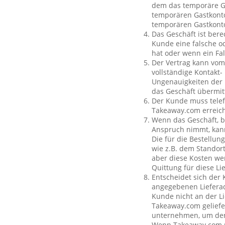
dem das temporäre Ga
temporären Gastkonto
temporären Gastkont
Das Geschäft ist bere
Kunde eine falsche o
hat oder wenn ein Fal
Der Vertrag kann vom
vollständige Kontakt-
Ungenauigkeiten der 
das Geschäft übermit
Der Kunde muss telef
Takeaway.com erreich
Wenn das Geschäft, b
Anspruch nimmt, kan
Die für die Bestellu
wie z.B. dem Standor
aber diese Kosten wer
Quittung für diese L
Entscheidet sich der
angegebenen Lieferad
Kunde nicht an der Li
Takeaway.com geliefe
unternehmen, um den 
Wenn Takeaway.com ni