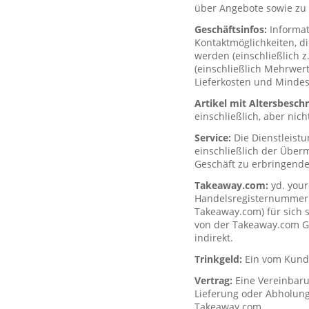
über Angebote sowie zu 
Geschäftsinfos:
Informa
Kontaktmöglichkeiten, d
werden (einschließlich z
(einschließlich Mehrwerts
Lieferkosten und Mindes
Artikel mit Altersbesc
einschließlich, aber nich
Service:
Die Dienstleist
einschließlich der Über
Geschäft zu erbringende
Takeaway.com:
yd. your
Handelsregisternummer H
Takeaway.com) für sich s
von der Takeaway.com Gro
indirekt.
Trinkgeld:
Ein vom Kunde
Vertrag:
Eine Vereinbar
Lieferung oder Abholung
Takeaway.com.