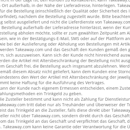
rt außerhalb, in der Nähe der Lieferadresse, hinterlegen. Tak
ür die Bestellung (einschließlich der Qualität oder Sicherheit des I
rfindet), nachdem die Bestellung zugestellt wurde. Bitte beachten 
g selbst ausgeliefert und nicht die Lieferdienste von Takeaway.c
e Bestellung außerhalb der Lieferadresse hinterlässt, wenn der Ku
Bestellung abholen möchte, sollte er zum gewählten Zeitpunkt am 
ein, wie in der Bestätigungs-E-Mail, SMS oder auf der Plattform a
wie bei der Auslieferung oder Abholung von Bestellungen mit Artik
 werden Takeaway.com und das Geschäft den Kunden gemäß den 
rn, sich auszuweisen. Kann sich der Kunde nicht hinreichend ausw
erden die Artikel mit Altersbeschränkung der Bestellung nicht ausg
 Geschäft frei, die Bestellung auch insgesamt abzulehnen. Werde
emäß diesem Absatz nicht geliefert, kann dem Kunden eine Stor
mindestens den Wert der Artikel mit Altersbeschränkung der jeweli
mt keine Haftung für die Ausführung des Vertrages.
kann der Kunde nach eigenem Ermessen entscheiden, einem Zustel
ahlungsmethoden ein Trinkgeld zu geben.
 die Zusteller bestimmt und kann nicht als Zahlung für Dienstleis
keaway.com tritt dabei nur als Treuhänder und Überweiser der Tr
t das Trinkgeld an die Zusteller, falls diese direkt über Takeawa
teller nicht über Takeaway.com, sondern direkt durch das Geschäft
om das Trinkgeld an das Geschäft und verpflichtet das Geschäft, d
n. Takeaway.com kann keine Garantie oder Verantwortung für die 