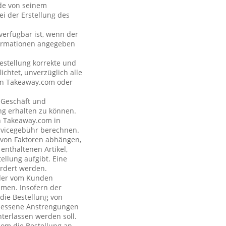
nde von seinem
i der Erstellung des
verfügbar ist, wenn der
formationen angegeben
estellung korrekte und
ichtet, unverzüglich alle
 an Takeaway.com oder
s Geschäft und
ng erhalten zu können.
on Takeaway.com in
rvicegebühr berechnen.
e von Faktoren abhängen,
enthaltenen Artikel,
ellung aufgibt. Eine
rdert werden.
n der vom Kunden
hmen. Insofern der
 die Bestellung von
emessene Anstrengungen
terlassen werden soll.
com die Bestellung an