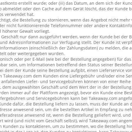
stkonto erstellt wurde; oder (iii) das Datum, an dem sich der Ku
 abmeldet oder den Cache auf dem Gerät löscht, das der Kunde be
os verwendet hat.
chtigt, die Bestellung zu stornieren, wenn das Angebot nicht mehr 
der nicht funktionierende Telefonnummer oder andere Kontaktin
l höherer Gewalt vorliegt.
 Geschäft nur dann ausgeführt werden, wenn der Kunde bei der B
 und Adressinformationen zur Verfügung stellt. Der Kunde ist verpfl
Informationen (einschließlich der Zahlungsdaten) zu melden, die
telt oder weitergegeben wurden.
onisch oder per E-Mail (wie bei der Bestellung angegeben) für da
bar sein, um Informationen betreffend den Status seiner Bestellu
ei dem der Kunde seine Bestellung aufgibt, einen Lieferservice v
n Takeaway.com dem Kunden eine Liefergebühr und/oder eine Se
ng anfallenden Liefer- und Servicegebühren können von einer Reih
t, dem ausgewählten Geschäft und dem Wert der in der Bestellung 
den immer auf der Plattform angezeigt, bevor ein Kunde eine Best
iefergebühren und Servicegebühren kann bei Takeaway.com angefo
 Kunde dafür, die Bestellung liefern zu lassen, muss der Kunde a
resse anwesend sein, um die bestellten Artikel in Empfang zu ne
eferadresse anwesend ist, wenn die Bestellung geliefert wird, und
rt wird (und nicht vom Geschäft selbst), wird Takeaway.com ang
Kunden zu kontaktieren, um zu bestimmen, wo die Bestellung hin
cht in der Lage ist, den Kunden zu kontaktieren, kann Takeaway.