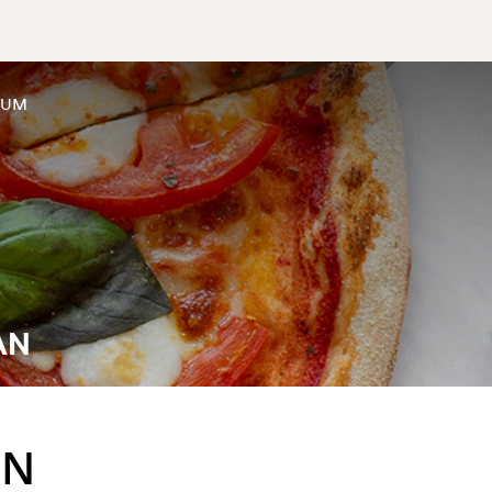
SUM
AN
EN