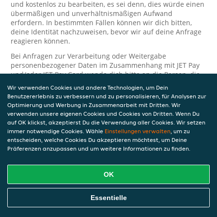
und kostenlos zu bearbeiten, es sei denn, dies würde einen
übermäßigen und unverhältnismäßigen Aufwand
erfordern. In bestimmten Fällen können wir dich bitten,
deine Identität nachzuweisen, bevor wir auf deine Anfrage
reagieren können.
Bei Anfragen zur Verarbeitung oder Weitergabe
personenbezogener Daten im Zusammenhang mit JET Pay
und/oder JET Pay Card wende dich bitte an die Person, die
dir das JET Pay-Guthaben gewährt (das kann dein
Wir verwenden Cookies und andere Technologien, um Dein
Arbeitgeber, Geschäftspartner usw. sein). Dies ist
Benutzererlebnis zu verbessern und zu personalisieren, für Analysen zur
erforderlich, da JET und die Person, die dir das Guthaben
Optimierung und Werbung in Zusammenarbeit mit Dritten. Wir
gewährt, eine separate Verantwortung für die Verarbeitung
verwenden unsere eigenen Cookies und Cookies von Dritten. Wenn Du
und den Schutz deiner personenbezogenen Daten haben.
auf OK klickst, akzeptierst Du die Verwendung aller Cookies. Wir setzen
immer notwendige Cookies. Wähle
Einstellungen verwalten
, um zu
Solltest du weitere Fragen oder Beschwerden in Bezug auf
entscheiden, welche Cookies Du akzeptieren möchtest, um Deine
die Verarbeitung deiner personenbezogenen Daten haben,
Präferenzen anzupassen und um weitere Informationen zu finden.
kontaktieren wir dich gerne. Wir würden uns auch über
Tipps oder Vorschläge zur Verbesserung unserer Erklärung
freuen.
OK
Sicherheit
Essentielle
JET nimmt den Schutz personenbezogener Daten sehr ernst