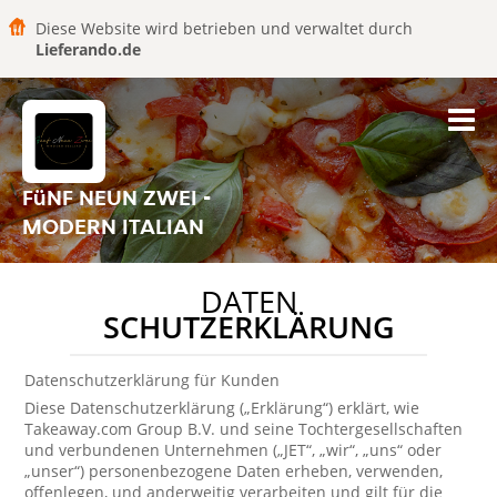
Diese Website wird betrieben und verwaltet durch
Lieferando.de
FüNF NEUN ZWEI -
MODERN ITALIAN
DATEN
SCHUTZERKLÄRUNG
Datenschutzerklärung für Kunden
Diese Datenschutzerklärung („Erklärung“) erklärt, wie
Takeaway.com Group B.V. und seine Tochtergesellschaften
und verbundenen Unternehmen („JET“, „wir“, „uns“ oder
„unser“) personenbezogene Daten erheben, verwenden,
offenlegen, und anderweitig verarbeiten und gilt für die